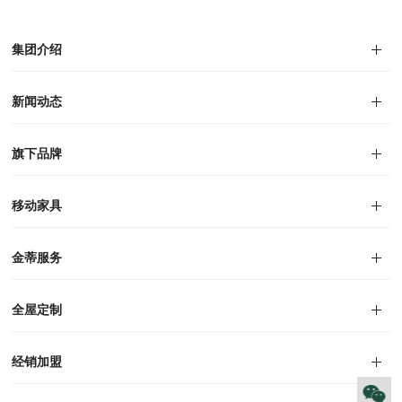
集团介绍
集团介绍
企业文化
人才招聘
商学院
VR全景展厅
董事长介绍
新闻动态
对外公告
家居资讯
旗下品牌
品牌文化
荣誉资质
产品专利
电子画册
移动家具
迪尚
西瑞
洛斯
里奥
洛卡
美舍
新古典
纯美
金蒂服务
售后服务
防伪识别
投诉建议
全屋定制
风格定制
空间定制
户型案例
材质展示
预约量尺
经销加盟